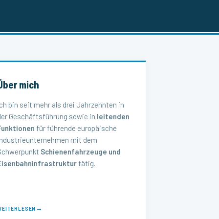
Über mich
Ich bin seit mehr als drei Jahrzehnten in
der Geschäftsführung sowie in
leitenden
Funktionen
für führende europäische
Industrieunternehmen mit dem
Schwerpunkt
Schienenfahrzeuge und
Eisenbahninfrastruktur
tätig.
→
WEITERLESEN